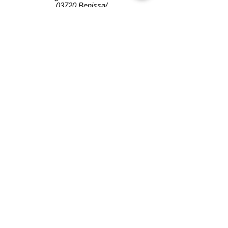
03720 Benissa/
booking@montemarhotel.com
Fragen / Questions / Preguntas?
Tel:
+34 966 499 825
Impressum
Rechtliche Hinweise / Legal notice / Aviso
legal